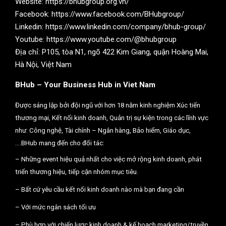
Website: https://bhubgroup.org.vn/
Facebook: https://www.facebook.com/BHubgroup/
Linkedin: https://www.linkedin.com/company/bhub-group/
Youtube: https://www.youtube.com/@bhubgroup
Địa chỉ: P105, tòa N1, ngõ 422 Kim Giang, quận Hoàng Mai,
Hà Nội, Việt Nam
BHub – Your Business Hub in Viet Nam
Được sáng lập bởi đội ngũ với hơn 18 năm kinh nghiệm Xúc tiến
thương mại, Kết nối kinh doanh, Quản trị sự kiện trong các lĩnh vực
như: Công nghệ, Tài chính – Ngân hàng, Bảo hiểm, Giáo dục,
….BHub mang đến cho đối tác:
– Những event hiệu quả nhất cho việc mở rộng kinh doanh, phát
triển thương hiệu, tiếp cận nhóm mục tiêu.
– Bất cứ yêu cầu kết nối kinh doanh nào mà bạn đang cần
– Với mức ngân sách tối ưu
– Phù hợp với chiến lược kinh doanh & kế hoạch marketing/truyền