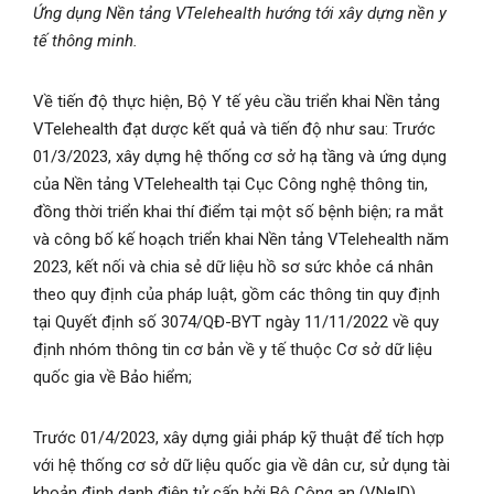
Ứng dụng Nền tảng VTelehealth hướng tới xây dựng nền y
tế thông minh.
Về tiến độ thực hiện, Bộ Y tế yêu cầu triển khai Nền tảng
VTelehealth đạt dược kết quả và tiến độ như sau: Trước
01/3/2023, xây dựng hệ thống cơ sở hạ tầng và ứng dụng
của Nền tảng VTelehealth tại Cục Công nghệ thông tin,
đồng thời triển khai thí điểm tại một số bệnh biện; ra mắt
và công bố kế hoạch triển khai Nền tảng VTelehealth năm
2023, kết nối và chia sẻ dữ liệu hồ sơ sức khỏe cá nhân
theo quy định của pháp luật, gồm các thông tin quy định
tại Quyết định số 3074/QĐ-BYT ngày 11/11/2022 về quy
định nhóm thông tin cơ bản về y tế thuộc Cơ sở dữ liệu
quốc gia về Bảo hiểm;
Trước 01/4/2023, xây dựng giải pháp kỹ thuật để tích hợp
với hệ thống cơ sở dữ liệu quốc gia về dân cư, sử dụng tài
khoản định danh điện tử cấp bởi Bộ Công an (VNeID).